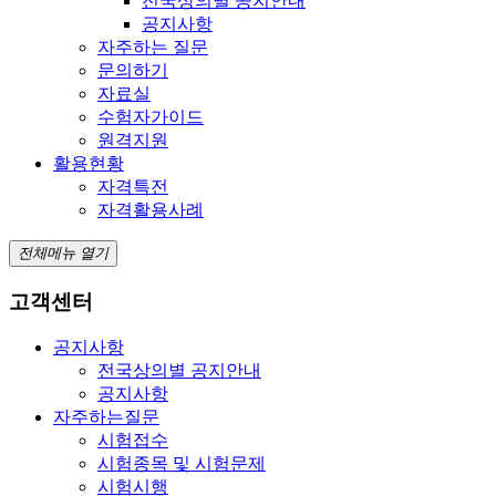
전국상의별 공지안내
공지사항
자주하는 질문
문의하기
자료실
수험자가이드
원격지원
활용현황
자격특전
자격활용사례
전체메뉴 열기
고객센터
공지사항
전국상의별 공지안내
공지사항
자주하는질문
시험접수
시험종목 및 시험문제
시험시행