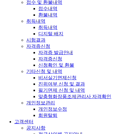
접수 및 환불내역
접수내역
환불내역
취득내역
취득내역
디지털 배지
시험결과
자격증신청
자격증 발급안내
자격증신청
신청확인 및 환불
기타신청 및 내역
비서실기면제신청
진위여부 신청 및 결과
필기면제 신청 및 내역
맞춤형화장품조제관리사 자격확인
개인정보관리
개인정보수정
회원탈퇴
고객센터
공지사항