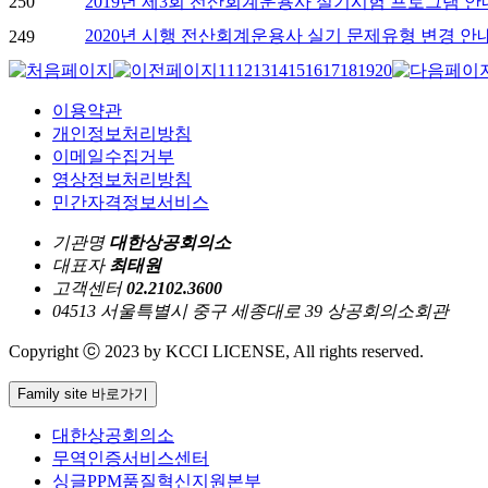
250
2019년 제3회 전산회계운용사 실기시험 프로그램 안
2020년 시행 전산회계운용사 실기 문제유형 변경 안
249
11
12
13
14
15
16
17
18
19
20
이용약관
개인정보처리방침
이메일수집거부
영상정보처리방침
민간자격정보서비스
기관명
대한상공회의소
대표자
최태원
고객센터
02.2102.3600
04513 서울특별시 중구 세종대로 39 상공회의소회관
Copyright ⓒ 2023 by KCCI LICENSE, All rights reserved.
Family site 바로가기
대한상공회의소
무역인증서비스센터
싱글PPM품질혁신지원본부