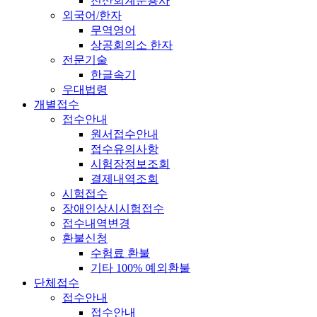
전산회계운용사
외국어/한자
무역영어
상공회의소 한자
전문기술
한글속기
우대법령
개별접수
접수안내
원서접수안내
접수유의사항
시험장정보조회
결제내역조회
시험접수
장애인상시시험접수
접수내역변경
환불신청
수험료 환불
기타 100% 예외환불
단체접수
접수안내
접수안내