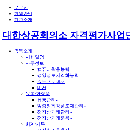
로그인
회원가입
기관소개
대한상공회의소 자격평가사업
종목소개
시험일정
사무정보
컴퓨터활용능력
경영정보시각화능력
워드프로세서
비서
유통/화장품
유통관리사
맞춤형화장품조제관리사
전자상거래관리사
전자상거래운용사
회계/세무