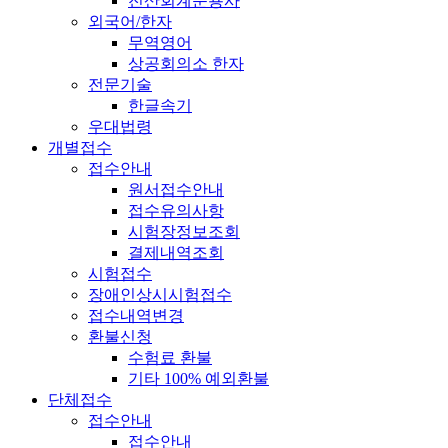
전산회계운용사
외국어/한자
무역영어
상공회의소 한자
전문기술
한글속기
우대법령
개별접수
접수안내
원서접수안내
접수유의사항
시험장정보조회
결제내역조회
시험접수
장애인상시시험접수
접수내역변경
환불신청
수험료 환불
기타 100% 예외환불
단체접수
접수안내
접수안내