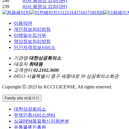
240
비서 동영상 강의[3편]
239
비서 동영상 강의[2편]
11
12
13
14
15
16
17
18
19
20
이용약관
개인정보처리방침
이메일수집거부
영상정보처리방침
민간자격정보서비스
기관명
대한상공회의소
대표자
최태원
고객센터
02.2102.3600
04513 서울특별시 중구 세종대로 39 상공회의소회관
Copyright ⓒ 2023 by KCCI LICENSE, All rights reserved.
Family site 바로가기
대한상공회의소
무역인증서비스센터
싱글PPM품질혁신지원본부
유통물류진흥원