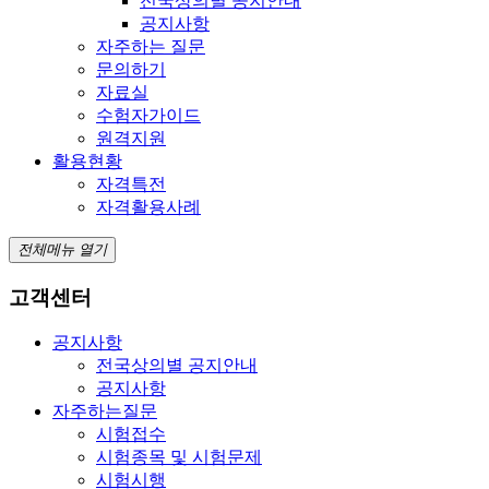
전국상의별 공지안내
공지사항
자주하는 질문
문의하기
자료실
수험자가이드
원격지원
활용현황
자격특전
자격활용사례
전체메뉴 열기
고객센터
공지사항
전국상의별 공지안내
공지사항
자주하는질문
시험접수
시험종목 및 시험문제
시험시행