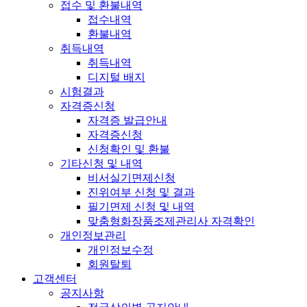
접수 및 환불내역
접수내역
환불내역
취득내역
취득내역
디지털 배지
시험결과
자격증신청
자격증 발급안내
자격증신청
신청확인 및 환불
기타신청 및 내역
비서실기면제신청
진위여부 신청 및 결과
필기면제 신청 및 내역
맞춤형화장품조제관리사 자격확인
개인정보관리
개인정보수정
회원탈퇴
고객센터
공지사항