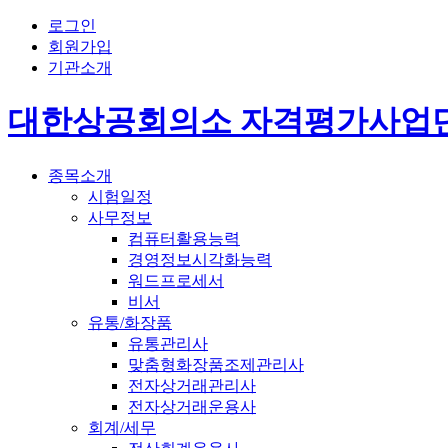
로그인
회원가입
기관소개
대한상공회의소 자격평가사업
종목소개
시험일정
사무정보
컴퓨터활용능력
경영정보시각화능력
워드프로세서
비서
유통/화장품
유통관리사
맞춤형화장품조제관리사
전자상거래관리사
전자상거래운용사
회계/세무