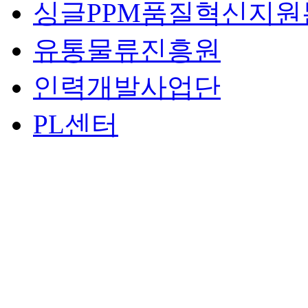
싱글PPM품질혁신지원
유통물류진흥원
인력개발사업단
PL센터