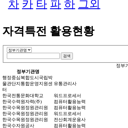
차
카
타
파
하
그외
자격특전 활용현황
정부기
정부기관명
행정중심복합도시국립박
물관단지통합운영지원센
유통관리사
터
한국전통문화대학교
워드프로세서
한국수력원자력(주)
컴퓨터활용능력
한국수목원정원관리원
컴퓨터활용능력
한국수목원정원관리원
워드프로세서
한국수목원정원관리원
전산회계운용사
한국수자원공사
컴퓨터활용능력