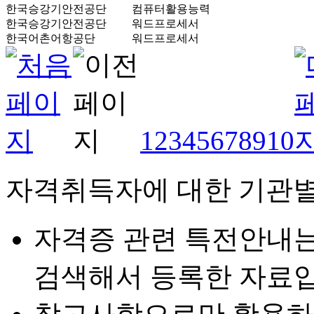
한국승강기안전공단
컴퓨터활용능력
한국승강기안전공단
워드프로세서
한국어촌어항공단
워드프로세서
1
2
3
4
5
6
7
8
9
10
자격취득자에 대한 기관별
자격증 관련 특전안내
검색해서 등록한 자료입